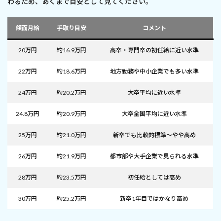
わるため、あくまで目安として見てください。
額面月給
手取り目安
コメント
20万円
約16.9万円
高卒・専門卒の初任給に近い水準
22万円
約18.6万円
地方勤務や中小企業でも多い水準
24万円
約20.2万円
大卒平均に近い水準
24.8万円
約20.9万円
大卒全国平均に近い水準
25万円
約21.0万円
新卒でも比較的標準〜やや高め
26万円
約21.9万円
都市部や大手企業で見られる水準
28万円
約23.5万円
初任給としては高め
30万円
約25.2万円
新卒1年目ではかなり高め