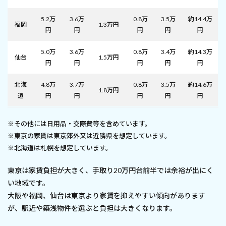
5.2万
3.6万
0.8万
3.5万
約14.4万
福岡
1.3万円
円
円
円
円
円
5.0万
3.6万
0.8万
3.4万
約14.3万
仙台
1.5万円
円
円
円
円
円
北海
4.8万
3.7万
0.8万
3.5万
約14.6万
1.8万円
道
円
円
円
円
円
※その他には日用品・交際費等を含めています。
※東京の家賃は東京郊外又は近隣県を想定しています。
※北海道は札幌を想定しています。
東京は家賃負担が大きく、手取り20万円台前半では余裕が出にく
い地域です。
大阪や福岡、仙台は東京より家賃を抑えやすい傾向があります
が、駅近や築浅物件を選ぶと負担は大きくなります。