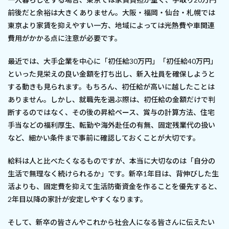
前後だと余裕は大きくありません。大阪・福岡・仙台・札幌では
東京より家賃を抑えやすい一方、地域によっては光熱費や車関連
費用がかかる点に注意が必要です。
最近では、大手企業を中心に「初任給30万円」「初任給40万円」
といった見栄えの良い金額を打ち出し、新入社員を確保しようと
する動きも見られます。もちろん、初任給が高いに越したことは
ありません。しかし、就職先を選ぶ際は、初任給の金額だけで判
断するのではなく、その後の昇給ペース、賞与の計算方法、住宅
手当などの福利厚生、転勤や海外赴任の有無、固定残業代の扱い
など、細かい条件まで事前に確認しておくことが大切です。
給料は人と比べたくなるものですが、本当に大切なのは「自分の
生活で無理なく続けられるか」です。新卒1年目は、背伸びした生
活よりも、固定費を抑えて生活防衛資金を作ることを優先すると、
2年目以降の家計が安定しやすくなります。
そして、新卒の皆さんやこれから社会人になる皆さんに伝えたい