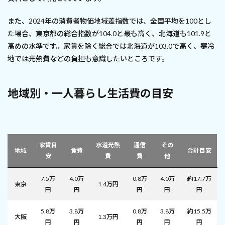
また、2024年の消費者物価地域差指数では、全国平均を100とし
た場合、東京都の総合指数が104.0と最も高く、北海道も101.9と
高めの水準です。家賃を除く総合では北海道が103.0で高く、寒冷
地では光熱費などの負担も意識したいところです。
地域別・一人暮らし生活費の目安
家賃目
水道光熱
通信
その
地域
食費
合計目安
安
費
費
他
7.5万
4.0万
0.8万
4.0万
約17.7万
東京
1.4万円
円
円
円
円
円
5.8万
3.8万
0.8万
3.8万
約15.5万
大阪
1.3万円
円
円
円
円
円