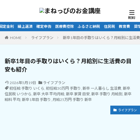
ふるさと納税 住民税 教育費 奨学金 相続
HOME
ライフプラン
新卒1年目の手取りはいくら？月給別に生活
新卒1年目の手取りはいくら？月給別に生活費の目
安も紹介
2026年5月19日
ライフプラン
初任給 手取り いくら
,
初任給30万円 手取り
,
新卒 一人暮らし 生活費
,
新卒
住民税 いつから
,
新卒 大卒 平均月給
,
新卒 家賃 目安
,
新卒 手取り 月給別
,
新卒
給料 平均
,
新卒1年目 手取り
,
月給25万円 手取り 新卒
ライフプラン