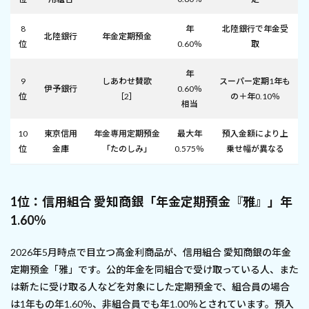
8
年
北陸銀行で年金受
北陸銀行
年金定期預金
位
0.60％
取
年
9
しあわせ賛歌
スーパー定期1年も
伊予銀行
0.60％
位
［2］
の＋年0.10％
相当
10
東京信用
年金専用定期預金
最大年
預入金額により上
位
金庫
「たのしみ」
0.575％
乗せ幅が異なる
1位：信用組合 愛知商銀「年金定期預金『雅』」年
1.60％
2026年5月時点で目立つ高金利商品が、信用組合 愛知商銀の年金
定期預金「雅」です。公的年金を同組合で受け取っている人、また
は新たに受け取る人などを対象にした定期預金で、組合員の場合
は1年もの年1.60％、非組合員でも年1.00％とされています。預入