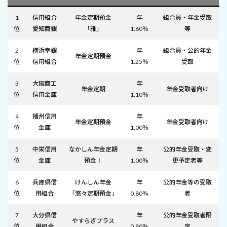
1
信用組合
年金定期預金
年
組合員・年金受取
位
愛知商銀
「雅」
1.60％
等
2
横浜幸銀
年
組合員・公的年金
年金定期預金
位
信用組合
1.25％
受取
3
大阪商工
年
年金定期
年金受取者向け
位
信用金庫
1.10％
4
播州信用
年
年金定期預金
年金受取者向け
位
金庫
1.00％
5
中栄信用
なかしん年金定期
年
公的年金受取・変
位
金庫
預金Ⅰ
1.00％
更予定者等
6
兵庫県信
けんしん年金
年
公的年金等の受取
位
用組合
「悠々定期預金」
0.80％
者
7
大分県信
年
公的年金受取者限
やすらぎプラス
位
用組合
0.80％
定