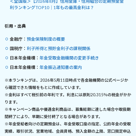
＜全国版＞【2026年8月】信用金庫・信用組合の定期預金金
利ランキングTOP10｜1年もの最高金利は？
引用・出典
金融庁：
預金保険制度の概要
国税庁：
利子所得と預貯金利子の課税関係
日本年金機構：
年金受取金融機関の変更手続き
日本年金機構：
年金振込通知書の案内
※本ランキングは、2026年5月11日時点で各金融機関の公式ページか
ら確認できた情報をもとに作成しています。
※金利はすべて税引前の年利です。利息には原則20.315％の税金がかか
ります。
※キャンペーン商品や優遇金利商品は、募集総額に達した場合や取扱期
間終了により、早期に受付終了となる場合があります。
※年金受給者向けの定期預金は、年金受取口座の指定、公的年金の受取
実績、取引状況、営業地域、会員資格、預入金額の上限、窓口限定申込