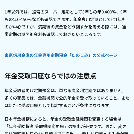
1年以外では、通常のスーパー定期として3年もの年0.400％、5年
もの年0.450％なども確認できます。年金専用定期としては1年も
のが中心ですが、満期後の資金をどう回すかを考える際には、通
常定期の期間別金利も確認しておきたいところです。
東京信用金庫の年金専用定期預金「たのしみ」の公式ページ
年金受取口座ならではの注意点
年金受取者向け定期預金は、単なる高金利定期ではありません。
多くの商品では、金融機関で公的年金を受け取っていること、また
は新たに受取口座として指定することが条件になります。
日本年金機構によると、年金の受取金融機関を変更する場合は
「年金受給権者 受取機関変更届」の提出が必要です。また、変更
届は次回支払日の1か月前までに提出し、新しい口座への入金が確