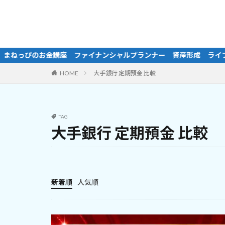
ー 資産形成 ライフプラン マネープラン 家計相談 NISA iD
HOME
大手銀行 定期預金 比較
TAG
大手銀行 定期預金 比較
新着順
人気順