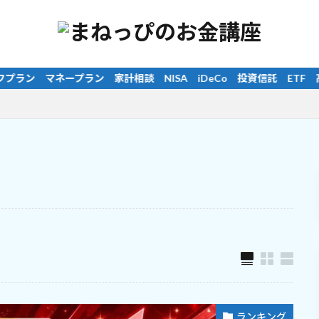
eCo 投資信託 ETF 高配当株 インデックス投資 長期投資 分
ランキング