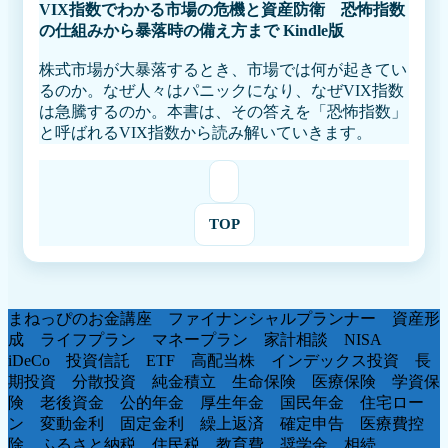
VIX指数でわかる市場の危機と資産防衛 恐怖指数
の仕組みから暴落時の備え方まで Kindle版
株式市場が大暴落するとき、市場では何が起きてい
るのか。なぜ人々はパニックになり、なぜVIX指数
は急騰するのか。本書は、その答えを「恐怖指数」
と呼ばれるVIX指数から読み解いていきます。
TOP
まねっぴのお金講座 ファイナンシャルプランナー 資産形
成 ライフプラン マネープラン 家計相談 NISA
iDeCo 投資信託 ETF 高配当株 インデックス投資 長
期投資 分散投資 純金積立 生命保険 医療保険 学資保
険 老後資金 公的年金 厚生年金 国民年金 住宅ロー
ン 変動金利 固定金利 繰上返済 確定申告 医療費控
除 ふるさと納税 住民税 教育費 奨学金 相続