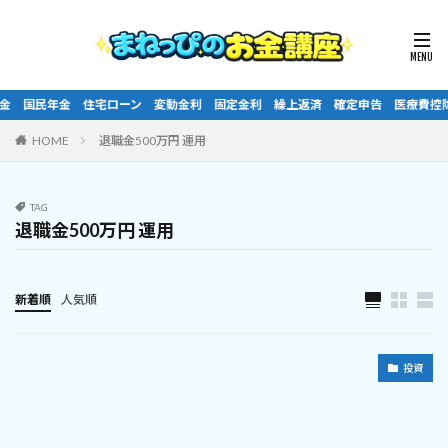
金 住宅ローン 変動金利 固定金利 繰上返済 確定申告 医療費控除 ふるさと
HOME
退職金500万円 運用
TAG
退職金500万円 運用
新着順
人気順
投資