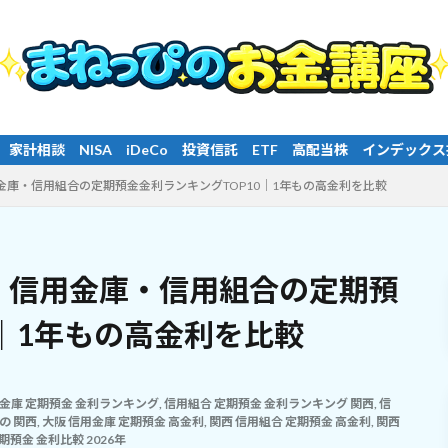
o 投資信託 ETF 高配当株 インデックス投資 長期投資 分散投
用金庫・信用組合の定期預金金利ランキングTOP10｜1年もの高金利を比較
月】信用金庫・信用組合の定期預
0｜1年もの高金利を比較
信用金庫 定期預金 金利ランキング
,
信用組合 定期預金 金利ランキング 関西
,
信
の 関西
,
大阪 信用金庫 定期預金 高金利
,
関西 信用組合 定期預金 高金利
,
関西
期預金 金利比較 2026年