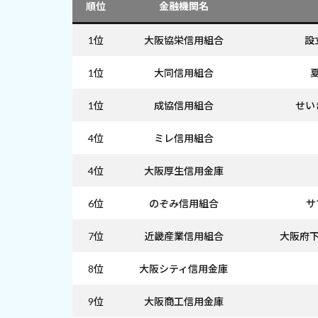
順位
金融機関名
1位
大阪協栄信用組合
設
1位
大同信用組合
1位
成協信用組合
せい
4位
ミレ信用組合
4位
大阪厚生信用金庫
6位
のぞみ信用組合
サ
7位
近畿産業信用組合
大阪府下
8位
大阪シティ信用金庫
9位
大阪商工信用金庫