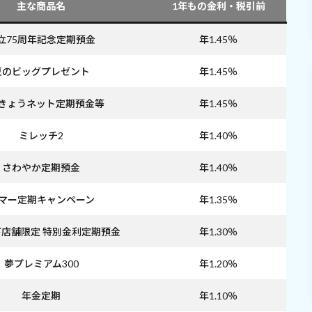
主な商品名
1年もの金利・税引前
立75周年記念定期預金
年1.45％
夏のビッグプレゼント
年1.45％
きょうネット定期預金等
年1.45％
ミレッチ2
年1.40％
さわやか定期預金
年1.40％
マー定期キャンペーン
年1.35％
店舗限定 特別金利定期預金
年1.30％
夢プレミアム300
年1.20％
年金定期
年1.10％