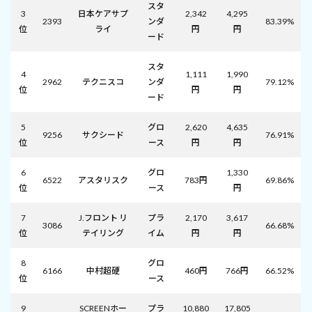
スタ
3
日本ケアサプ
2,342
4,295
2393
ンダ
83.39%
位
ライ
円
円
ード
スタ
4
1,111
1,990
2962
テクニスコ
ンダ
79.12%
位
円
円
ード
5
グロ
2,620
4,635
9256
サクシード
76.91%
位
ース
円
円
6
グロ
1,330
6522
アスタリスク
783円
69.86%
位
ース
円
7
J.フロント リ
プラ
2,170
3,617
3086
66.68%
位
テイリング
イム
円
円
8
グロ
6166
中村超硬
460円
766円
66.52%
位
ース
9
SCREENホー
プラ
10,880
17,805