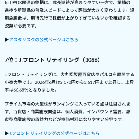
IoTやDX関連の銘柄は、成長期待が高まりやすい一方で、業績の
進捗や新製品の普及スピードによって評価が大きく変わります。短
期急騰後は、期待先行で株価が上がりすぎていないかを確認する
姿勢が必要です。
▶
アスタリスクの公式ページはこちら
7位：J.フロント リテイリング（3086）
J.フロント リテイリングは、大丸松坂屋百貨店やパルコを展開する
小売大手です。2026年6月は2,170円から3,617円まで上昇し、上昇
率は66.68％となりました。
プライム市場の大型株がランキングに入っている点は注目されま
す。百貨店・商業施設関連は、個人消費、インバウンド需要、都
市型商業施設の収益力などが株価材料になりやすい分野です。
▶
J.フロント リテイリングの公式ページはこちら