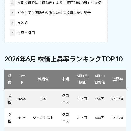
3
長期投資では「値動き」より「資産形成の軸」が大切
4
どうしても値動きの激しい株に投資したい場合
5
まとめ
6
出典・引用
2026年6月 株価上昇率ランキングTOP10
順
コー
6月1日
6月30
銘柄名
市場
上昇率
位
ド
始値
日終値
1
グロ
4265
IGS
235円
456円
94.04%
位
ース
2
グロ
4179
ジーネクスト
324円
600円
85.19%
位
ース