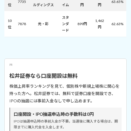
7735
63.65%
位
ルディングス
イム
円
円
スタ
10
1,462
7878
光・彩
ンダ
899円
62.63%
位
円
ード
PR
松井証券なら口座開設は無料
株価上昇率ランキングを見て、個別株や新規上場株に関心を
持った方へ。松井証券では、無料で証券口座を開設でき、
IPOの抽選には事前入金なしで申し込めます。
口座開設・IPO抽選申込時の手数料は0円
IPOは抽選申込時の事前入金が不要。当選後に購入する場合は、期
限までに購入代金を入金します。