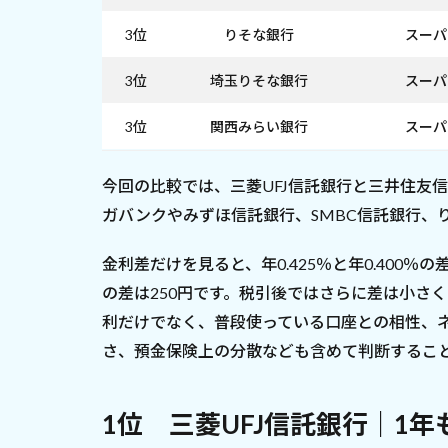
3位
りそな銀行
スーパ
3位
埼玉りそな銀行
スーパ
3位
関西みらい銀行
スーパ
今回の比較では、三菱UFJ信託銀行と三井住友信
ガバンクやみずほ信託銀行、SMBC信託銀行、り
金利差だけを見ると、年0.425％と年0.400％の
の差は250円です。税引後ではさらに差は小さ
利だけでなく、普段使っている口座との相性、
さ、預金保険上の分散なども含めて判断するこ
1位 三菱UFJ信託銀行｜1年も