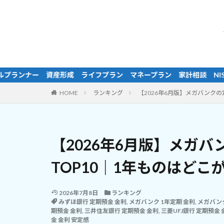
フプラン マネープラン 家計相談 NISA iDeCo 投資信託 
HOME
ランキング
【2026年6月版】メガバンク
【2026年6月版】メガ
TOP10｜1年ものはど
2026年7月8日
ランキング
みずほ銀行 定期預金 金利
,
メガバンク 1年定期 金利
,
メガバン
期預金 金利
,
三井住友銀行 定期預金 金利
,
三菱UFJ銀行 定期預金 
金 金利 安定感