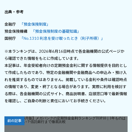
出典・参考
金融庁
「預金保険制度」
預金保険機構
「預金保険制度の基礎知識」
国税庁
「No.1310 利息を受け取ったとき（利子所得）」
※本ランキングは、2026年6月16日時点で各金融機関の公式ページか
ら確認できた情報をもとに作成しています。
本記事は、年金受給者向けの定期預金金利に関する情報提供を目的とし
て作成したものであり、特定の金融機関や金融商品への申込み・預け入
れを推奨するものではありません。掲載している金利や条件は確認時点
の情報であり、変更・終了となる場合があります。実際に利用を検討す
る際は、各金融機関の公式サイト、商品説明書、店頭窓口等で最新情報
を確認し、ご自身の判断と責任においてお手続きください。
前の記事