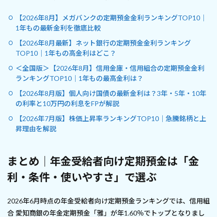
【2026年8月】メガバンクの定期預金金利ランキングTOP10｜
1年もの最新金利を徹底比較
【2026年8月最新】ネット銀行の定期預金金利ランキング
TOP10｜1年もの高金利はどこ？
＜全国版＞【2026年8月】信用金庫・信用組合の定期預金金利
ランキングTOP10｜1年もの最高金利は？
【2026年8月版】個人向け国債の最新金利は？3年・5年・10年
の利率と10万円の利息をFPが解説
【2026年7月版】株価上昇率ランキングTOP10｜急騰銘柄と上
昇理由を解説
まとめ｜年金受給者向け定期預金は「金
利・条件・使いやすさ」で選ぶ
2026年6月時点の年金受給者向け定期預金ランキングでは、信用組
合 愛知商銀の年金定期預金「雅」が年1.60％でトップとなりまし