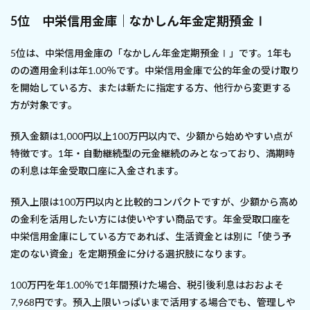
5位 中栄信用金庫｜なかしん年金定期預金Ⅰ
5位は、中栄信用金庫の「なかしん年金定期預金Ⅰ」です。1年も
のの適用金利は年1.00％です。中栄信用金庫で公的年金の受け取り
を開始している方、または新たに指定する方、他行から変更する
方が対象です。
預入金額は1,000円以上100万円以内で、少額から始めやすい点が
特徴です。1年・自動継続型の元金継続のみとなっており、満期時
の利息は年金受取口座に入金されます。
預入上限は100万円以内と比較的コンパクトですが、少額から高め
の金利を活用したい方には使いやすい商品です。年金受取口座を
中栄信用金庫にしている方であれば、生活資金とは別に「使う予
定のない資金」を定期預金に分ける選択肢になります。
100万円を年1.00％で1年間預けた場合、税引後利息はおおよそ
7,968円です。預入上限いっぱいまで活用する場合でも、管理しや