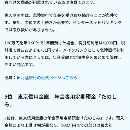
者向けの商品が用意されている点は注目できます。
預入期間中は、北陸銀行で年金を受け取り続けることが条件で
す。また、店頭での手続きが必要で、インターネットバンキング
では取り扱いがありません。
100万円を年0.60％で1年間預けた場合、税引前利息は6,000円、税
引後ではおおよそ4,781円です。メインバンクとして北陸銀行を利
用している方にとっては、年金受取と定期預金をまとめて管理し
やすい商品です。
出典：
▶北陸銀行の公式ページはこちら
9位 東京信用金庫｜年金専用定期預金「たのし
み」
9位は、東京信用金庫の年金専用定期預金「たのしみ」です。預入
金額により上乗せ幅が異なり、100万円までの部分は最大年