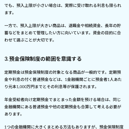
でも、預入上限が小さい場合は、実際に受け取れる利息も限られ
ます。
一方で、預入上限が大きい商品は、退職金や相続資金、長年の貯
蓄などをまとめて管理したい方に向いています。資金の目的に合
わせて選ぶことが大切です。
3. 預金保険制度の範囲を意識する
定期預金は預金保険制度の対象となる商品が一般的です。定期預
金や利息の付く普通預金などは、1金融機関ごとに預金者1人あた
り元本1,000万円までとその利息等が保護されます。
年金受給者向け定期預金でまとまった金額を預ける場合は、同じ
金融機関にある普通預金や他の定期預金も合算して考える必要が
あります。
1つの金融機関に大きくまとめる方法もありますが、預金保険制度