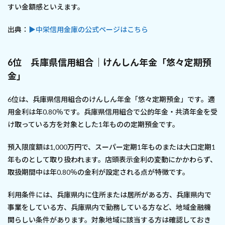
すい金額感といえます。
出典：
▶中栄信用金庫の公式ページはこちら
6位 兵庫県信用組合｜けんしん年金「悠々定期預
金」
6位は、兵庫県信用組合のけんしん年金「悠々定期預金」です。適
用金利は年0.80％です。兵庫県信用組合で公的年金・共済年金を受
け取っている方を対象とした1年ものの定期預金です。
預入限度額は1,000万円で、スーパー定期1年ものまたは大口定期1
年ものとして取り扱われます。店頭表示金利の変動にかかわらず、
取扱期間中は年0.80％の金利が設定される点が特徴です。
利用条件には、兵庫県内に住所または居所がある方、兵庫県内で
事業をしている方、兵庫県内で勤務している方など、地域金融機
関らしい条件があります。対象地域に該当する方は確認しておき