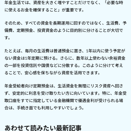
年金生活では、資産を大きく増やすことだけでなく、「必要な時
に使えるお金を確保すること」が重要です。
そのため、すべての資金を長期運用に回すのではなく、生活費、予
備費、定期預金、投資資金のように目的別に分けることが大切で
す。
たとえば、毎月の生活費は普通預金に置き、1年以内に使う予定が
ない資金は1年定期に預ける。さらに、数年以上使わない余裕資金
の一部を投資信託や国債などに分散する。このように分けて考え
ることで、安心感を保ちながら資産を活用できます。
年金受給者向け定期預金は、生活資金を無理にリスク資産へ回さ
ず、安定的に利息を受け取りたい方に向いています。特に、年金受
取口座をすでに指定している金融機関で優遇金利が受けられる場
合は、手続き面でも利用しやすいでしょう。
あわせて読みたい最新記事