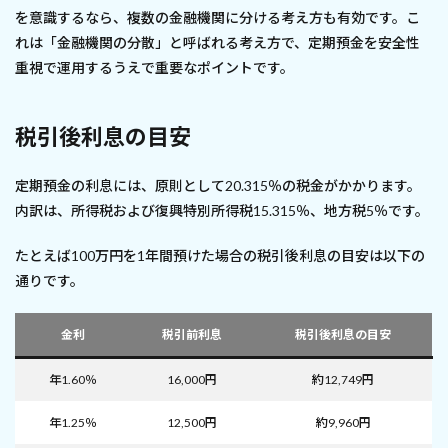
を意識するなら、複数の金融機関に分ける考え方も有効です。こ
れは「金融機関の分散」と呼ばれる考え方で、定期預金を安全性
重視で運用するうえで重要なポイントです。
税引後利息の目安
定期預金の利息には、原則として20.315％の税金がかかります。
内訳は、所得税および復興特別所得税15.315％、地方税5％です。
たとえば100万円を1年間預けた場合の税引後利息の目安は以下の
通りです。
金利
税引前利息
税引後利息の目安
年1.60％
16,000円
約12,749円
年1.25％
12,500円
約9,960円