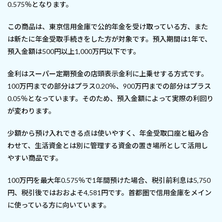
0.575％となります。
この商品は、東京信用金庫で公的年金を受け取っている方、また
は新たに年金受取手続きをした方が対象です。預入期間は1年で、
預入金額は500円以上1,000万円以下です。
金利はスーパー定期預金の店頭表示金利に上乗せする方式です。
100万円までの部分はプラス0.20％、900万円までの部分はプラス
0.05％となっています。そのため、預入金額によって実際の利回り
が変わります。
少額から預け入れできる点は使いやすく、年金受取口座と組み合
わせて、生活資金とは別に管理する資金の置き場所として活用し
やすい商品です。
100万円を最大年0.575％で1年間預けた場合、税引前利息は5,750
円、税引後ではおおよそ4,581円です。首都圏で信用金庫をメイン
に使っている方に向いています。