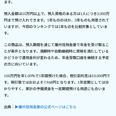
ます。
預入金額は10万円以上で、預入資格のある方は1人につき3,000万
円まで預け入れできます。1年もののほか、3年ものも用意されて
いますが、今回のランキングでは1年ものを比較対象としていま
す。
この商品は、預入期間を通じて播州信用金庫で年金を受け取るこ
とが条件となります。満期時や自動継続時に資格を満たしている
かどうかで適用金利が変わるため、年金受取口座を継続する予定
の方に向いています。
100万円を年1.00％で1年間預けた場合、税引前利息は10,000円で
す。税引後ではおおよそ7,968円となります。1年定期としては分
かりやすく、家計の予備資金を一定期間預ける用途にも合いま
す。
出典：
▶播州信用金庫の公式ページはこちら