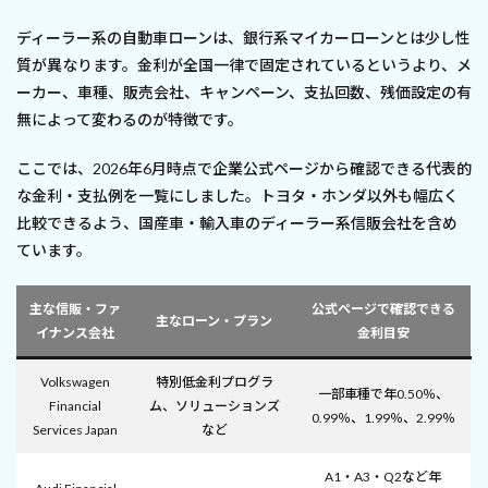
ディーラー系の自動車ローンは、銀行系マイカーローンとは少し性
質が異なります。金利が全国一律で固定されているというより、メ
ーカー、車種、販売会社、キャンペーン、支払回数、残価設定の有
無によって変わるのが特徴です。
ここでは、2026年6月時点で企業公式ページから確認できる代表的
な金利・支払例を一覧にしました。トヨタ・ホンダ以外も幅広く
比較できるよう、国産車・輸入車のディーラー系信販会社を含め
ています。
主な信販・ファ
公式ページで確認できる
主なローン・プラン
イナンス会社
金利目安
Volkswagen
特別低金利プログラ
一部車種で年0.50％、
Financial
ム、ソリューションズ
0.99％、1.99％、2.99％
Services Japan
など
A1・A3・Q2など年