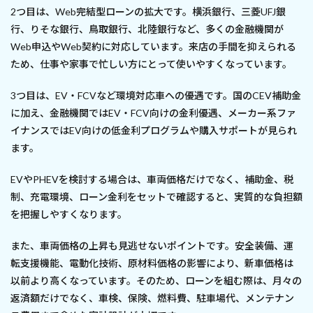
2つ目は、Web完結型ローンの拡大です。横浜銀行、三菱UFJ銀
行、りそな銀行、鳥取銀行、北陸銀行など、多くの金融機関が
Web申込やWeb契約に対応しています。来店の手間を抑えられる
ため、仕事や家事で忙しい方にとって使いやすくなっています。
3つ目は、EV・FCVなど環境対応車への優遇です。国のCEV補助金
に加え、金融機関ではEV・FCV向けの金利優遇、メーカー系ファ
イナンスではEV向けの低金利プログラムや購入サポートが見られ
ます。
EVやPHEVを検討する場合は、車両価格だけでなく、補助金、税
制、充電環境、ローン金利をセットで確認すると、実質的な負担額
を把握しやすくなります。
また、車両価格の上昇も見逃せないポイントです。安全装備、運
転支援機能、電動化技術、原材料価格の影響により、新車価格は
以前より高くなっています。そのため、ローンを組む際は、月々の
返済額だけでなく、車検、保険、燃料費、駐車場代、メンテナン