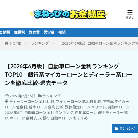
まねっぴのお金
HOME
ランキング
【2026年6月版】自動車ローン金利ランキング
【2026年6月版】自動車ローン金利ランキング
TOP10｜銀行系マイカーローンとディーラー系ロー
ンを徹底比較-過去データ
2026年7月15日
ランキング
ディーラーローン 金利 比較
,
マイカーローン 低金利 比較
,
中古車 マイカー
ローン 低金利
,
新車 ローン 金利 比較
,
残価設定ローン メリット
,
自動車ローン
2026年6月
,
自動車ローン 金利 ランキング
,
自動車ローン 銀行 ディーラー 違
い
,
車 ローン 金利 安い
,
銀行 自動車ローン おすすめ
ランキング