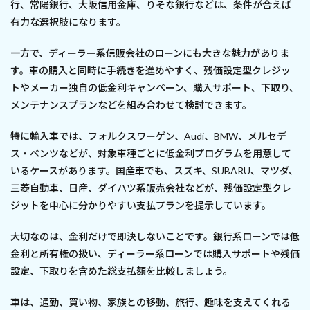
行、常陽銀行、大阪信用金庫、りそな銀行などは、条件が合えば
有力な選択肢になります。
一方で、ディーラー系信販会社のローンにも大きな魅力がありま
す。車の購入と同時に手続きを進めやすく、残価設定型クレジッ
トやメーカー独自の低金利キャンペーン、購入サポート、下取り、
メンテナンスプランなどを組み合わせて検討できます。
特に輸入車では、フォルクスワーゲン、Audi、BMW、メルセデ
ス・ベンツなどが、対象車種ごとに低金利プログラムを用意して
いるケースがあります。国産車でも、スズキ、SUBARU、マツダ、
三菱自動車、日産、ダイハツ系販売会社などが、残価設定型クレ
ジットを中心に分かりやすい支払プランを提示しています。
大切なのは、金利だけで即決しないことです。銀行系ローンでは低
金利と所有権の扱い、ディーラー系ローンでは購入サポートや残価
設定、下取りを含めた総支払額を比較しましょう。
車は、通勤、買い物、家族との移動、旅行、趣味を支えてくれる