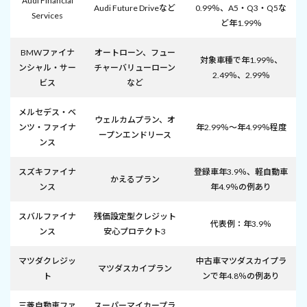
Audi Financial
Audi Future Driveなど
0.99％、A5・Q3・Q5な
Services
ど年1.99％
BMWファイナ
オートローン、フュー
対象車種で年1.99％、
ンシャル・サー
チャーバリューローン
2.49％、2.99％
ビス
など
メルセデス・ベ
ウェルカムプラン、オ
ンツ・ファイナ
年2.99％～年4.99％程度
ープンエンドリース
ンス
スズキファイナ
登録車年3.9％、軽自動車
かえるプラン
ンス
年4.9％の例あり
スバルファイナ
残価設定型クレジット
代表例：年3.9％
ンス
安心プロテクト3
マツダクレジッ
中古車マツダスカイプラ
マツダスカイプラン
ト
ンで年4.8％の例あり
三菱自動車ファ
スーパーマイカープラ