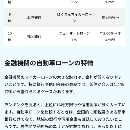
位
ーン
3.25％
9
ほくぎんマイカーロー
北陸銀行
年1.95％～
位
ン
10
ニューオートローン
年2.00％～年
福岡銀行
位
DX
3.95％
金融機関の自動車ローンの特徴
金融機関のマイカーローンの大きな魅力は、金利が低くなりやす
いことです。特に銀行や信用金庫の商品では、条件が合えば年1％
前後から借りられるケースがあります。
ランキングを見ると、上位には地方銀行や信用金庫が多く入ってい
ます。自動車ローンを比較するときは、全国的に知名度のある都市
銀行だけでなく、地域の銀行や信用金庫も確認しておきたいとこ
ろです。居住地や勤務先のエリアが対象であれば、思った以上に