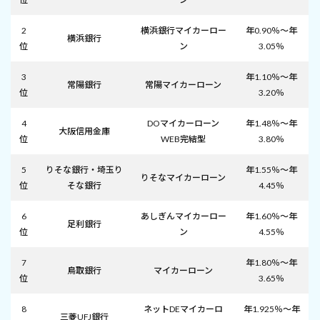
2
横浜銀行マイカーロー
年0.90％～年
横浜銀行
位
ン
3.05％
3
年1.10％～年
常陽銀行
常陽マイカーローン
位
3.20％
4
DOマイカーローン
年1.48％～年
大阪信用金庫
位
WEB完結型
3.80％
5
りそな銀行・埼玉り
年1.55％～年
りそなマイカーローン
位
そな銀行
4.45％
6
あしぎんマイカーロー
年1.60％～年
足利銀行
位
ン
4.55％
7
年1.80％～年
鳥取銀行
マイカーローン
位
3.65％
8
ネットDEマイカーロ
年1.925％～年
三菱UFJ銀行