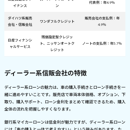
代表例：年4.9％
イナンス
ン
ダイハツ系販売
販売会社の支払例：年
ワンダフルクレジット
会社・信販会社
4.9％
残価設定型クレジッ
日産フィナンシ
ト、ニッサンオートク
ノートの支払例：年5.7％
ャルサービス
レジット
ディーラー系信販会社の特徴
ディーラー系ローンの魅力は、車の購入手続きとローン手続きを一
緒に進めやすいことです。販売店で車両本体価格、オプション、下
取り、購入サポート、ローン金利をまとめて確認できるため、購入
全体の流れを把握しやすくなります。
銀行系マイカーローンは低金利が魅力ですが、ディーラー系ローン
には「車の購入と一体で考えやすい」という強みがあります。た